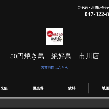
ご予約・お問い合わ
047-322-
50円焼き鳥 絶好鳥 市川店
営業時間はこちら
烹飪
優惠券
飲料
地