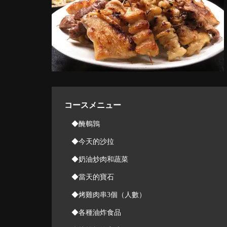
コースメニュー
◆醃鵪鶉
◆今天的沙拉
◆奶油炒肉和蔬菜
◆當天的寶石
◆烤雞肉串3個（人數）
◆各種油炸食品