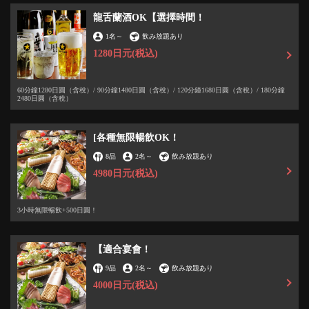
龍舌蘭酒OK【選擇時間！
1名
～
飲み放題あり
1280日元
(税込)
60分鐘1280日圓（含稅）/ 90分鐘1480日圓（含稅）/ 120分鐘1680日圓（含稅）/ 180分鐘
2480日圓（含稅）
[各種無限暢飲OK！
8品
2名
～
飲み放題あり
4980日元
(税込)
3小時無限暢飲+500日圓！
【適合宴會！
9品
2名
～
飲み放題あり
4000日元
(税込)