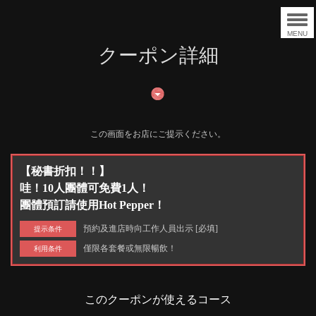
MENU
クーポン詳細
この画面をお店にご提示ください。
【秘書折扣！！】
哇！10人團體可免費1人！
團體預訂請使用Hot Pepper！
預約及進店時向工作人員出示 [必填]
提示条件
僅限各套餐或無限暢飲！
利用条件
このクーポンが使えるコース