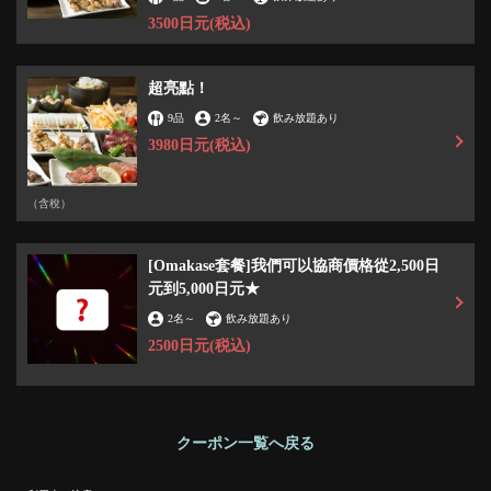
お店情報をコピー
3500日元
(税込)
超亮點！
9品
2名
～
飲み放題あり
3980日元
(税込)
閉じる
（含稅）
[Omakase套餐]我們可以協商價格從2,500日
元到5,000日元★
2名
～
飲み放題あり
2500日元
(税込)
クーポン一覧へ戻る