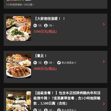
3小時無限暢飲+500日圓！
【大家都很溫暖！ ！
7品
2名
～
3500日元
(税込)
【量足！
7品
2名
～
飲み放題あり
3000日元
(税込)
この店舗情報をシェアする
【秘書折扣！！】 哇！10人團體可免費1人！ 團體預訂請使
用Hot Pepper！ | 50円焼き鳥 絶好鳥 市川店
【超級套餐！ 】包含本店招牌烤雞肉串和頂
千葉県市川市市川１-２-５ オッセイビル２階
級燉牛雜！ 7道菜豪華套餐，含2小時無限暢
https://akr8213898010.owst.jp/coupons/131700577
飲，3,500日圓（含稅）
7品
2名
～
飲み放題あり