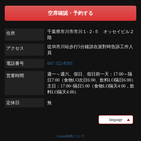
空席確認・予約する
千葉県市川市市川１-２-５ オッセイビル２
住所
階
從JR市川站步行5分鐘請在派對時告訴工作人
アクセス
員
電話番号
047-322-8593
週一～週六、假日、假日前一天：17:00～隔
営業時間
日7:00（食物LO次日6:00、飲料LO隔日6:00）
主日：17:00~隔日5:00（食物LO隔天4:00，飲
料LO隔天4:00）
定休日
無
language
Cookie利用について