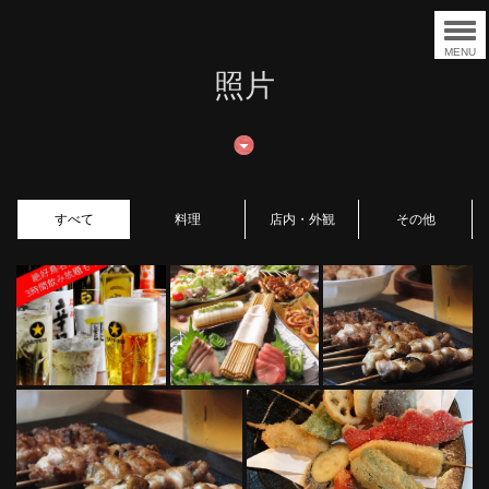
MENU
照片
すべて
料理
店内・外観
その他