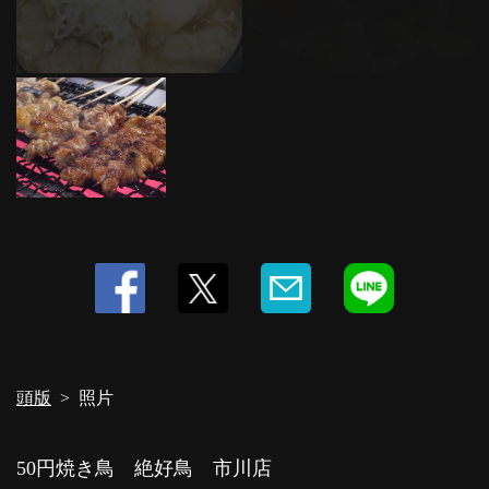
頭版
照片
50円焼き鳥 絶好鳥 市川店