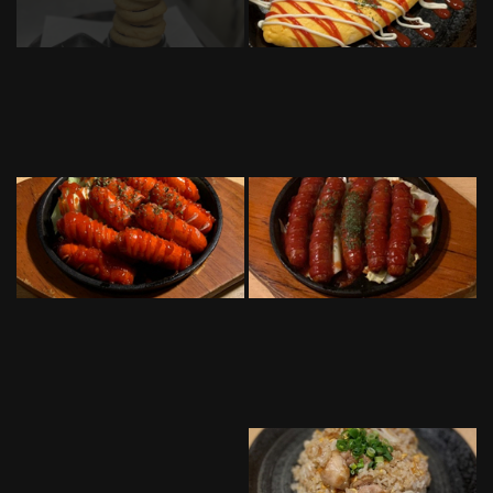
この店舗情報をシェアする
照片 | 50円焼き鳥 絶好鳥 市川店
千葉県市川市市川１-２-５ オッセイビル２階
https://akr8213898010.owst.jp/gallery
お店情報をコピー
閉じる