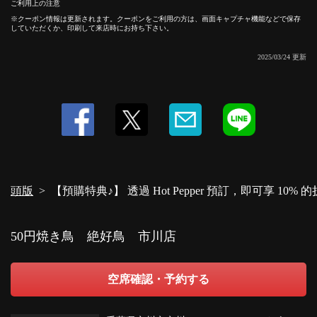
ご利用上の注意
クーポン情報は更新されます。クーポンをご利用の方は、画面キャプチャ機能などで保存
していただくか、印刷して来店時にお持ち下さい。
この店舗情報をシェアする
2025/03/24 更新
【預購特典♪】 透過 Hot Pepper 預訂，即可享 10% 的折扣！
| 50円焼き鳥 絶好鳥 市川店
千葉県市川市市川１-２-５ オッセイビル２階
https://akr8213898010.owst.jp/coupons/162924586
お店情報をコピー
頭版
【預購特典♪】 透過 Hot Pepper 預訂，即可享 10% 
50円焼き鳥 絶好鳥 市川店
閉じる
空席確認・予約する