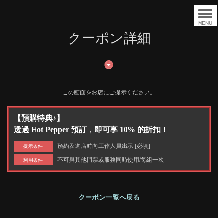
MENU
クーポン詳細
この画面をお店にご提示ください。
【預購特典♪】
透過 Hot Pepper 預訂，即可享 10% 的折扣！
預約及進店時向工作人員出示 [必填]
提示条件
不可與其他門票或服務同時使用/每組一次
利用条件
クーポン一覧へ戻る