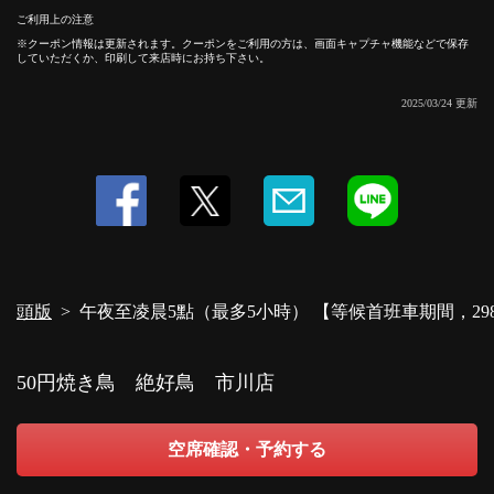
ご利用上の注意
クーポン情報は更新されます。クーポンをご利用の方は、画面キャプチャ機能などで保存
していただくか、印刷して来店時にお持ち下さい。
この店舗情報をシェアする
2025/03/24 更新
午夜至凌晨5點（最多5小時） 【等候首班車期間，2980日圓
暢飲！ 】 | 50円焼き鳥 絶好鳥 市川店
千葉県市川市市川１-２-５ オッセイビル２階
https://akr8213898010.owst.jp/coupons/116618211
お店情報をコピー
頭版
午夜至凌晨5點（最多5小時） 【等候首班車期間，29
50円焼き鳥 絶好鳥 市川店
閉じる
空席確認・予約する