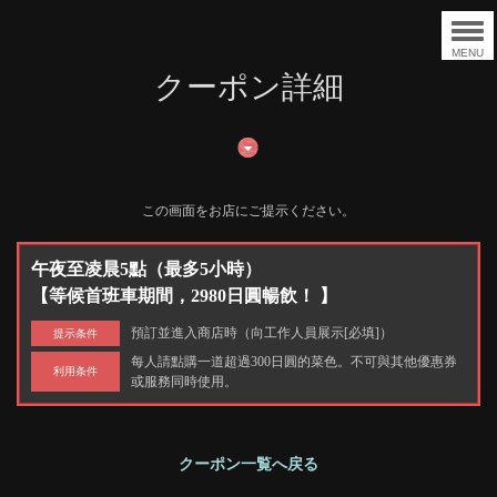
MENU
クーポン詳細
この画面をお店にご提示ください。
午夜至凌晨5點（最多5小時）
【等候首班車期間，2980日圓暢飲！ 】
預訂並進入商店時（向工作人員展示[必填]）
提示条件
每人請點購一道超過300日圓的菜色。不可與其他優惠券
利用条件
或服務同時使用。
クーポン一覧へ戻る