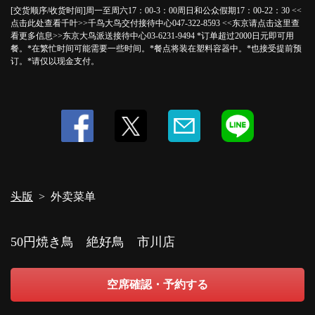
[交货顺序/收货时间]周一至周六17：00-3：00周日和公众假期17：00-22：30 <<
点击此处查看千叶>>千鸟大鸟交付接待中心047-322-8593 <<东京请点击这里查
看更多信息>>东京大鸟派送接待中心03-6231-9494 *订单超过2000日元即可用
餐。*在繁忙时间可能需要一些时间。*餐点将装在塑料容器中。*也接受提前预
订。*请仅以现金支付。
头版
外卖菜单
50円焼き鳥 絶好鳥 市川店
空席確認・予約する