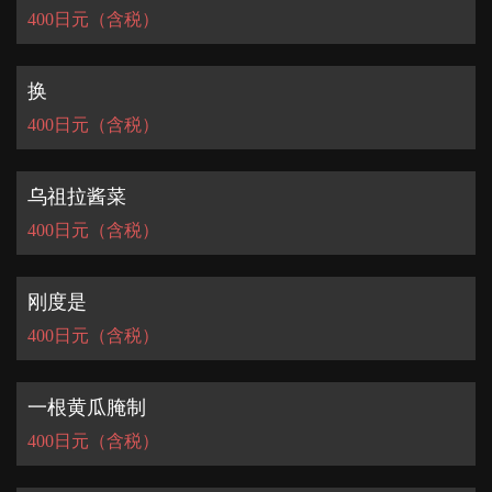
400日元（含税）
换
この店舗情報をシェアする
400日元（含税）
外卖菜单 | 50円焼き鳥 絶好鳥 市川店
乌祖拉酱菜
千葉県市川市市川１-２-５ オッセイビル２階
400日元（含税）
https://akr8213898010.owst.jp/takeouts
お店情報をコピー
刚度是
400日元（含税）
一根黄瓜腌制
閉じる
400日元（含税）