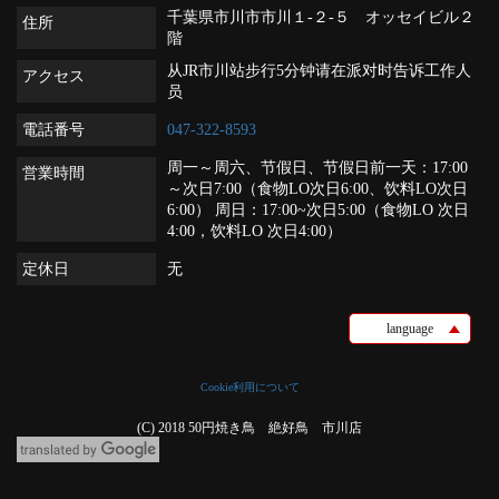
千葉県市川市市川１-２-５ オッセイビル２
住所
階
从JR市川站步行5分钟请在派对时告诉工作人
アクセス
员
電話番号
047-322-8593
周一～周六、节假日、节假日前一天：17:00
営業時間
～次日7:00（食物LO次日6:00、饮料LO次日
6:00） 周日：17:00~次日5:00（食物LO 次日
4:00，饮料LO 次日4:00）
定休日
无
language
Cookie利用について
(C) 2018 50円焼き鳥 絶好鳥 市川店