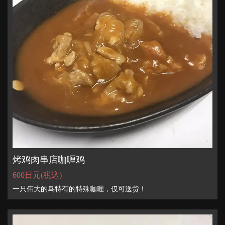
烤鸡肉串店咖喱鸡
600日元
(税込)
一只伟大的鸟特有的特殊咖喱，仅可送货！