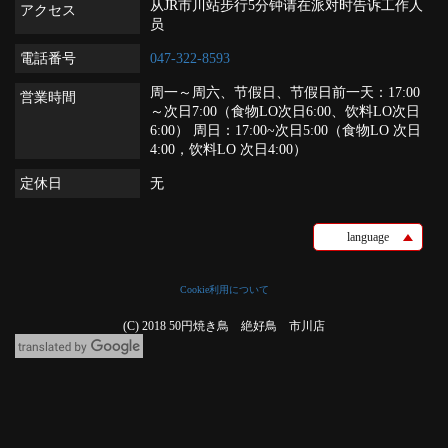
从JR市川站步行5分钟请在派对时告诉工作人
アクセス
员
電話番号
047-322-8593
周一～周六、节假日、节假日前一天：17:00
営業時間
～次日7:00（食物LO次日6:00、饮料LO次日
6:00） 周日：17:00~次日5:00（食物LO 次日
4:00，饮料LO 次日4:00）
定休日
无
language
Cookie利用について
(C) 2018 50円焼き鳥 絶好鳥 市川店