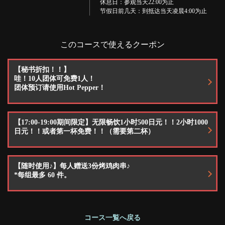
休息日：参观当天22:00为止
・绿茶/红茶/抹茶/胡须茶/茉莉花茶/奶茶/姜汁汽水/可口可乐/乌龙茶/可尔必思/可
节假日前几天：到抵达当天凌晨4:00为止
尔必思苏打水/橙汁/西柚汁/哈密瓜苏打水 *可加180日元漂浮（含税）。
このコースで使えるクーポン
【秘书折扣！！】
哇！10人团体可免费1人！
团体预订请使用Hot Pepper！
【17:00-19:00期间限定】无限畅饮1小时500日元！！2小时1000
日元！！或者第一杯免费！！（需要第二杯）
【随时使用♪】每人赠送3份烤鸡肉串♪
*每组最多 60 件。
コース一覧へ戻る