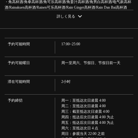
・角高杯酒/角拳高杯酒/角可乐高杯酒/角姜汁高杯酒/角男白高杯酒/电气麸高杯
酒/Rainakuen高杯酒/Rainen可乐高杯酒/Rain Ginger高杯酒/Rain Dan Bai高杯酒
·酸
詳しく見る
・特色酒吧 柠檬酸 / 可乐柠檬酸 / 生姜柠檬酸 / 烧酒高 / 柠檬酸 / 葡萄柚酸 / 柠檬
酸 / 男李子酸 / 番茄酸 / Shikuwasa 酸
この店舗情報をシェアする
·鸡尾酒
・■桃子：桃子橙子/桃子乌龙/桃子汽水/桃子茶 ■伏特加：伏特加橙子/伏特加葡
龙舌兰酒OK【选择时间！免费畅饮】60分钟1280日元（含
萄柚/伏特加姜/伏特加酸橙汽水/伏特加酸橙
予約可能時間
17:00~25:00
·鸡尾酒
税）~ | 50円焼き鳥 絶好鳥 市川店
・杜松子酒：杜松子酒/杜松子酒/杜松子酒/杜松子酒/杜松子酒/杜松子酒柠檬苏
千葉県市川市市川１-２-５ オッセイビル２階
打水/杜松子酒■黑醋栗：卡西斯苏打水/卡西斯乌龙酒/卡西斯橙子/卡西斯葡萄/卡
https://akr8213898010.owst.jp/courses/7413358
西斯牛奶/卡西斯茉莉花
予約可能曜日
周一至周六、节假日、节假日前一天
・日本杜松子酒
・水金汽水/水金袋/水金绿茶混合
お店情報をコピー
·烧酒
滞在可能時間
2小时
・二阶堂/黑雾岛/久米线
・射击*每人最多可射击2次
・龙舌兰酒/雅格酒
予約締切
周一：至抵达次日凌晨 4:00
·茶歇
周二：至抵达次日凌晨 4:00
・绿茶高/红茶高/胡须茶高/茉莉花高/抹茶高/乌龙高
周三：截至抵达次日凌晨 4:00
·果酒
周四：抵达后次日凌晨 4:00 为止
・梅酒/巨峰酒/柚子酒/白桃酒/蜜柑酒 请选择原料 *苏打水/摇滚乐/可乐/姜汁汽
閉じる
周五：抵达后次日凌晨 4:00 为止
水/可尔必思/橙子/哈密瓜苏打水/柚子酒/红茶/绿茶/乌龙茶/毛茶/抹茶/茉莉花茶/可
周六：至抵达次日 4 点
尔必思汽水
周日：参观当天 22:00 之前
·软饮料