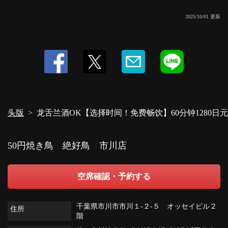
2025/10/01 更新
头版
龙舌兰酒OK【选择时间！免费畅饮】60分钟1280日
50円焼き鳥 絶好鳥 市川店
空席確認・予約する
千葉県市川市市川１-２-５ オッセイビル２
住所
階