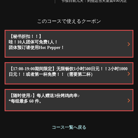
节假日前几天：到抵达当天凌晨4:00为止
このコースで使えるクーポン
閉じる
【秘书折扣！！】
哇！10人团体可免费1人！
团体预订请使用Hot Pepper！
【17:00-19:00期间限定】无限畅饮1小时500日元！！2小时1000
日元！！或者第一杯免费！！（需要第二杯）
【随时使用♪】每人赠送3份烤鸡肉串♪
*每组最多 60 件。
コース一覧へ戻る