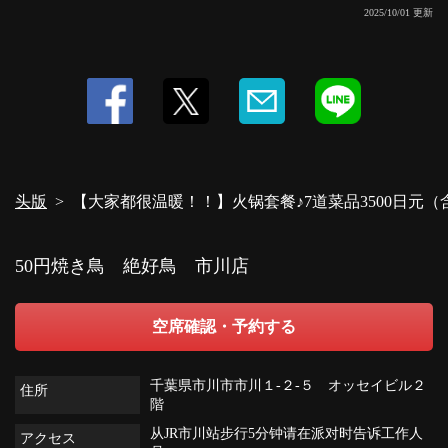
2025/10/01 更新
头版
【大家都很温暖！！】火锅套餐♪7道菜品3500日元
50円焼き鳥 絶好鳥 市川店
空席確認・予約する
千葉県市川市市川１-２-５ オッセイビル２
住所
階
从JR市川站步行5分钟请在派对时告诉工作人
アクセス