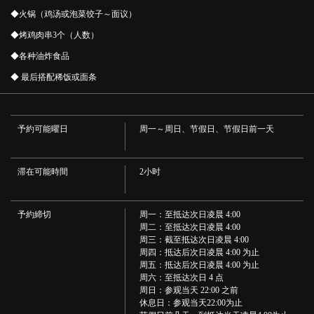
◆火锅（鸡汤或泡菜饺子～面议）
◆烤鸡肉串3个（人数）
◆各种油炸食品
◆ 最后搭配稀饭或面条
予約可能曜日
周一～周日、节假日、节假日前一天
滞在可能時間
2小时
この店舗情報をシェアする
予約締切
【大家都很温暖！！】火锅套餐♪7道菜品3500日元（含
周一：至抵达次日凌晨 4:00
周二：至抵达次日凌晨 4:00
税）！！！ | 50円焼き鳥 絶好鳥 市川店
周三：截至抵达次日凌晨 4:00
千葉県市川市市川１-２-５ オッセイビル２階
周四：抵达后次日凌晨 4:00 为止
https://akr8213898010.owst.jp/courses/12292618
周五：抵达后次日凌晨 4:00 为止
周六：至抵达次日 4 点
周日：参观当天 22:00 之前
お店情報をコピー
休息日：参观当天22:00为止