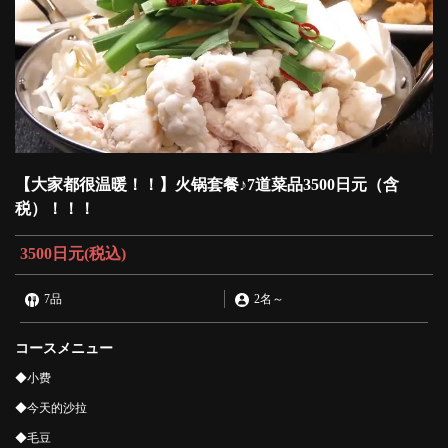
【大家都很温暖！！】火锅套餐♪7道菜品3500日元（含
税）！！！
3500日元
(税込)
7品
2名
～
コースメニュー
◆小费
◆今天的沙拉
◆毛豆