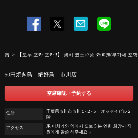
톱
【모두 포카 포카!!】 냄비 코스♪7품 3500엔(부가세 포함)!
50円焼き鳥 絶好鳥 市川店
空席確認・予約する
千葉県市川市市川１-２-５ オッセイビル２
住所
階
JR 이치카와 역에서 도보 5 분 연회 희망시 직
アクセス
원에게 말씀 해주세요 ♪