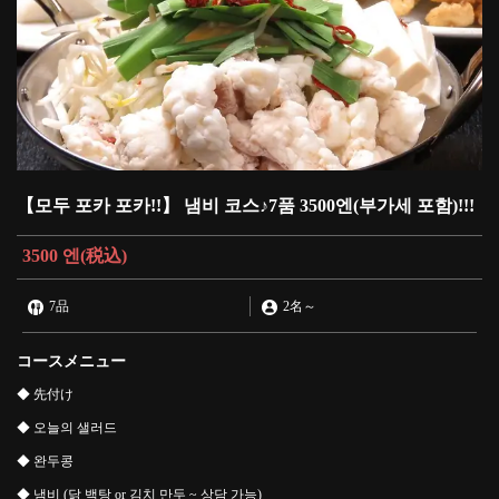
【모두 포카 포카!!】 냄비 코스♪7품 3500엔(부가세 포함)!!!
3500 엔
(税込)
7品
2名
～
コースメニュー
◆ 先付け
◆ 오늘의 샐러드
◆ 완두콩
◆ 냄비 (닭 백탕 or 김치 만두 ~ 상담 가능)