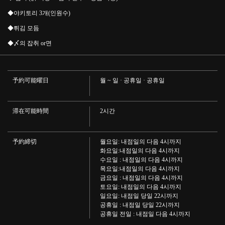
◆야키토리 3개(인원수)
◆튀김 모듬
◆〆의 잡취 or면
予約可能曜日
월 ~ 일 · 공휴일 · 공휴일
滞在可能時間
2시간
この店舗情報をシェアする
予約締切
월요일: 내점일의 다음 4시까지
【모두 포카 포카!!】 냄비 코스♪7품 3500엔(부가세 포함)!!!
화요일:내점일의 다음 4시까지
| 50円焼き鳥 絶好鳥 市川店
수요일 : 내점일의 다음 4시까지
목요일:내점일의 다음 4시까지
千葉県市川市市川１-２-５ オッセイビル２階
금요일 : 내점일의 다음 4시까지
https://akr8213898010.owst.jp/courses/12292618
토요일: 내점일의 다음 4시까지
일요일: 내점일 당일 22시까지
공휴일 : 내점일 당일 22시까지
お店情報をコピー
공휴일 전일 : 내점일 다음 4시까지