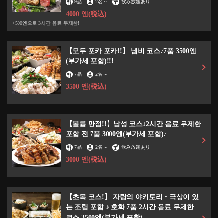
9品
2名
～
飲み放題あり
4000 엔
(税込)
+500엔으로 3시간 음료 무제한!
【모두 포카 포카!!】 냄비 코스♪7품 3500엔
(부가세 포함)!!!
7品
2名
～
3500 엔
(税込)
【볼륨 만점!!】남성 코스♪2시간 음료 무제한
포함 전 7품 3000엔(부가세 포함)♪
7品
2名
～
飲み放題あり
この店舗情報をシェアする
3000 엔
(税込)
【언제든지 사용할 수 있는 ♪】야키토리를 1인당 3개 선물♪
※1조 60개까지의 상한이 됩니다 | 50円焼き鳥 絶好鳥 市
【초목 코스!】 자랑의 야키토리・극상이 있
川店
는 조림 포함 ♪ 호화 7품 2시간 음료 무제한
千葉県市川市市川１-２-５ オッセイビル２階
코스 3500엔(부가세 포함)