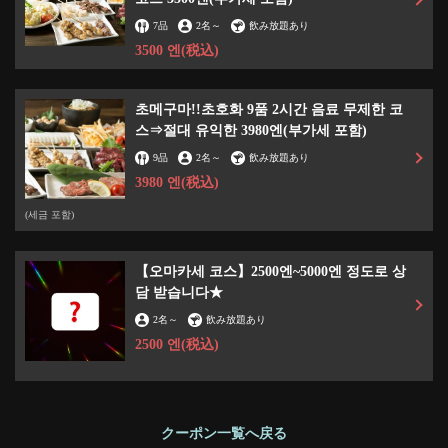
https://akr8213898010.owst.jp/coupons/132156090
7品
2名
～
飲み放題あり
3500 엔
(税込)
お店情報をコピー
초메구마!!초호화 9품 2시간 음료 무제한 코
스⇒절대 유익한 3980엔(부가세 포함)
9品
2名
～
飲み放題あり
3980 엔
(税込)
閉じる
(세금 포함)
【오마카세 코스】2500엔~5000엔 정도로 상
담 받습니다★
2名
～
飲み放題あり
2500 엔
(税込)
クーポン一覧へ戻る